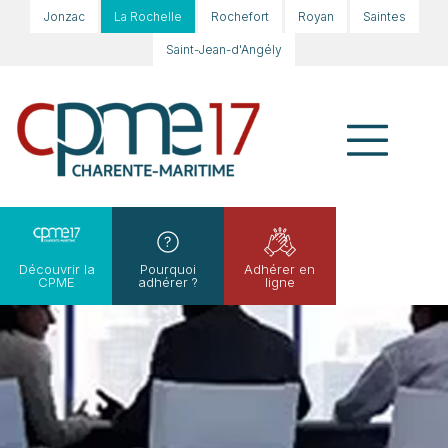
Jonzac
La Rochelle
Rochefort
Royan
Saintes
Saint-Jean-d'Angély
Découvrir la
Pourquoi
Adhérer en
CPME
adhérer ?
ligne