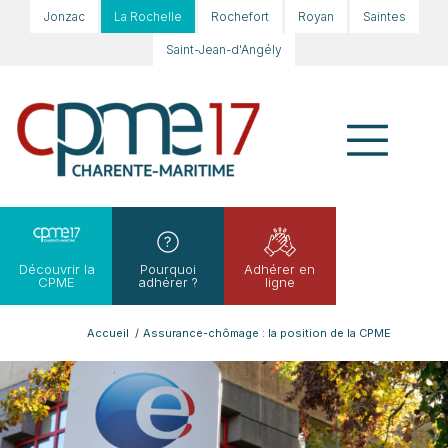
Jonzac
La Rochelle
Rochefort
Royan
Saintes
Saint-Jean-d'Angély
Découvrir la
Pourquoi
Adhérer en
CPME
adhérer ?
ligne
Accueil
/
Assurance-chômage : la position de la CPME