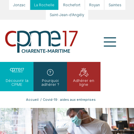
Jonzac
La Rochelle
Rochefort
Royan
Saintes
Saint-Jean-d'Angély
Découvrir la
Pourquoi
Adhérer en
CPME
adhérer ?
ligne
Accueil
/
Covid-19 : aides aux entreprises