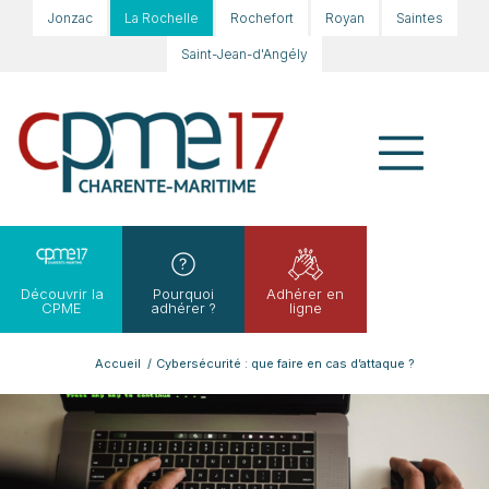
Jonzac
La Rochelle
Rochefort
Royan
Saintes
Saint-Jean-d'Angély
Découvrir la
Pourquoi
Adhérer en
CPME
adhérer ?
ligne
Accueil
/
Cybersécurité : que faire en cas d’attaque ?