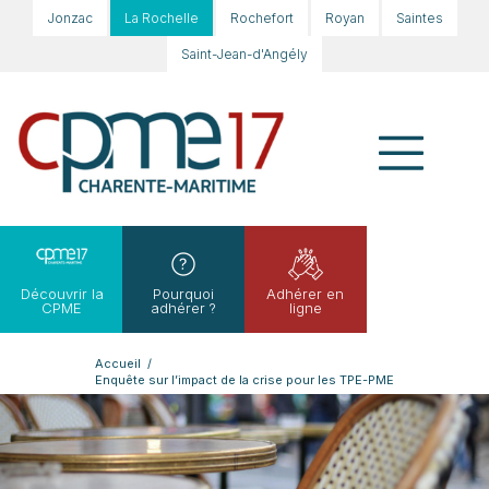
Jonzac
La Rochelle
Rochefort
Royan
Saintes
Saint-Jean-d'Angély
Découvrir la
Pourquoi
Adhérer en
CPME
adhérer ?
ligne
Accueil
/
Enquête sur l’impact de la crise pour les TPE-PME