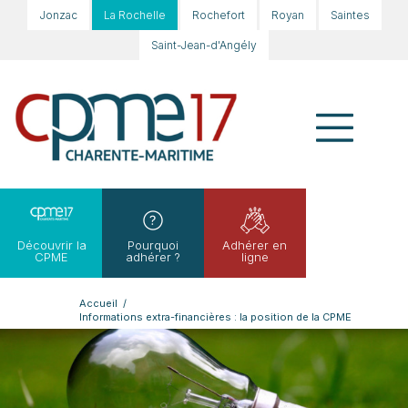
Jonzac
La Rochelle
Rochefort
Royan
Saintes
Saint-Jean-d'Angély
Découvrir la
Pourquoi
Adhérer en
CPME
adhérer ?
ligne
Accueil
/
Informations extra-financières : la position de la CPME