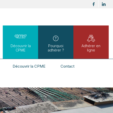
Découvrir la
Pourquoi
Adhérer en
CPME
adhérer ?
ligne
Découvrir la CPME
Contact