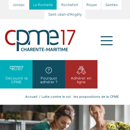
Jonzac
La Rochelle
Rochefort
Royan
Saintes
Saint-Jean-d'Angély
Découvrir la
Pourquoi
Adhérer en
CPME
adhérer ?
ligne
Accueil
/
Lutte contre le vol : les propositions de la CPME