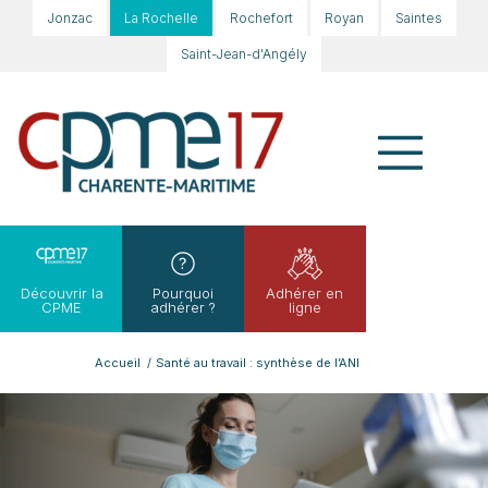
Jonzac
La Rochelle
Rochefort
Royan
Saintes
Saint-Jean-d'Angély
Découvrir la
Pourquoi
Adhérer en
CPME
adhérer ?
ligne
Accueil
/
Santé au travail : synthèse de l’ANI