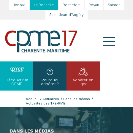
Jonzac
La Rochelle
Rochefort
Royan
Saintes
Saint-Jean-d'Angély
Découvrir la
Pourquoi
Adhérer en
CPME
adhérer ?
ligne
Accueil
/
Actualités
/
Dans les médias
/
Actualités des TPE-PME