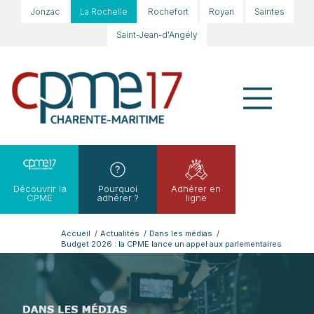
Jonzac
La Rochelle
Rochefort
Royan
Saintes
Saint-Jean-d'Angély
Découvrir la
Pourquoi
Adhérer en
CPME
adhérer ?
ligne
Accueil
/
Actualités
/
Dans les médias
/
Budget 2026 : la CPME lance un appel aux parlementaires