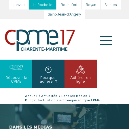
Jonzac
La Rochelle
Rochefort
Royan
Saintes
Saint-Jean-d'Angély
Découvrir la
Pourquoi
Adhérer en
CPME
adhérer ?
ligne
Accueil
/
Actualités
/
Dans les médias
/
Budget, facturation électronique et Impact PME