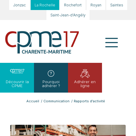
Jonzac
La Rochelle
Rochefort
Royan
Saintes
Saint-Jean-d'Angély
Découvrir la
Pourquoi
Adhérer en
CPME
adhérer ?
ligne
Accueil
/
Communication
/
Rapports d'activité