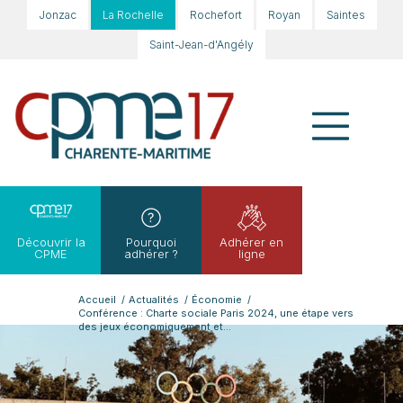
Jonzac
La Rochelle
Rochefort
Royan
Saintes
Saint-Jean-d'Angély
Découvrir la
Pourquoi
Adhérer en
CPME
adhérer ?
ligne
Accueil
/
Actualités
/
Économie
/
Conférence : Charte sociale Paris 2024, une étape vers
des jeux économiquement et...