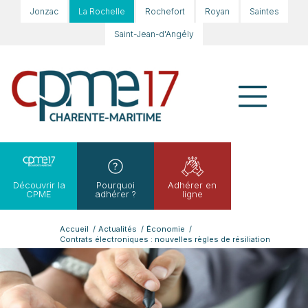
Jonzac
La Rochelle
Rochefort
Royan
Saintes
Saint-Jean-d'Angély
Découvrir la
Pourquoi
Adhérer en
CPME
adhérer ?
ligne
Accueil
/
Actualités
/
Économie
/
Contrats électroniques : nouvelles règles de résiliation