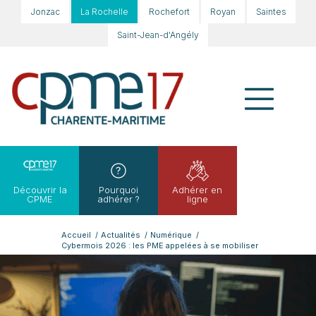
Jonzac
La Rochelle
Rochefort
Royan
Saintes
Saint-Jean-d'Angély
Découvrir la
Pourquoi
Adhérer en
CPME
adhérer ?
ligne
Accueil
/
Actualités
/
Numérique
/
Cybermois 2026 : les PME appelées à se mobiliser