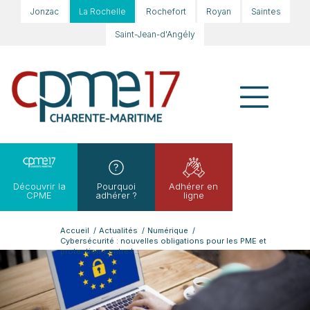
Jonzac
La Rochelle
Rochefort
Royan
Saintes
Saint-Jean-d'Angély
Découvrir la
Pourquoi
Adhérer en
CPME
adhérer ?
ligne
Accueil
/
Actualités
/
Numérique
/
Cybersécurité : nouvelles obligations pour les PME et
protection contre l...