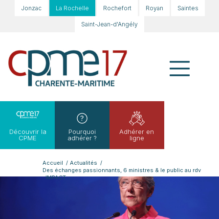
Jonzac
La Rochelle
Rochefort
Royan
Saintes
Saint-Jean-d'Angély
Découvrir la
Pourquoi
Adhérer en
CPME
adhérer ?
ligne
Accueil
/
Actualités
/
Des échanges passionnants, 6 ministres & le public au rdv
: IMPACT ...