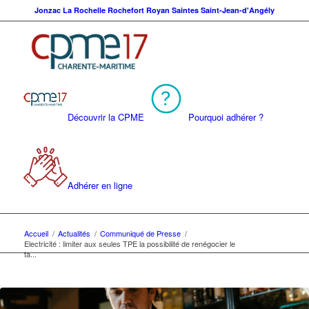
Jonzac
La Rochelle
Rochefort
Royan
Saintes
Saint-Jean-d'Angély
Découvrir la CPME
Pourquoi adhérer ?
Adhérer en ligne
Accueil
/
Actualités
/
Communiqué de Presse
/
Electricité : limiter aux seules TPE la possibilité de renégocier le
ta...