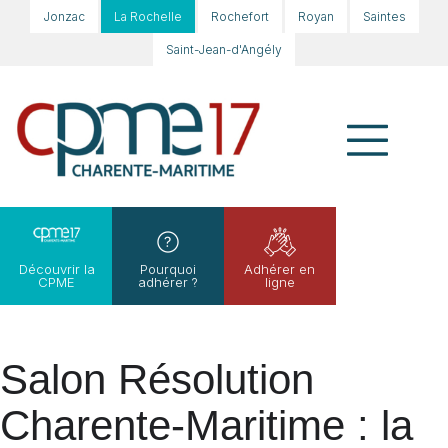
Jonzac
La Rochelle
Rochefort
Royan
Saintes
Saint-Jean-d'Angély
Découvrir la
Pourquoi
Adhérer en
CPME
adhérer ?
ligne
Salon Résolution
Charente-Maritime : la