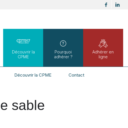
Découvrir la
Pourquoi
Adhérer en
CPME
adhérer ?
ligne
Découvrir la CPME
Contact
le sable