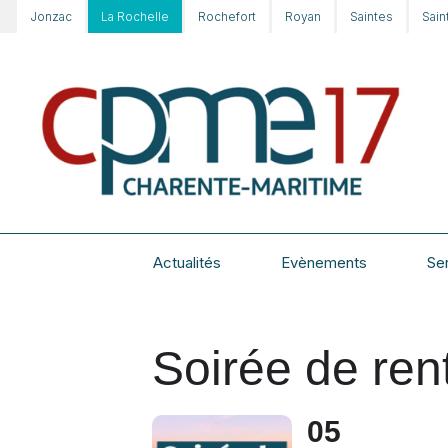
Jonzac
La Rochelle
Rochefort
Royan
Saintes
Sain
Actualités
Evènements
Se
Soirée de rent
05