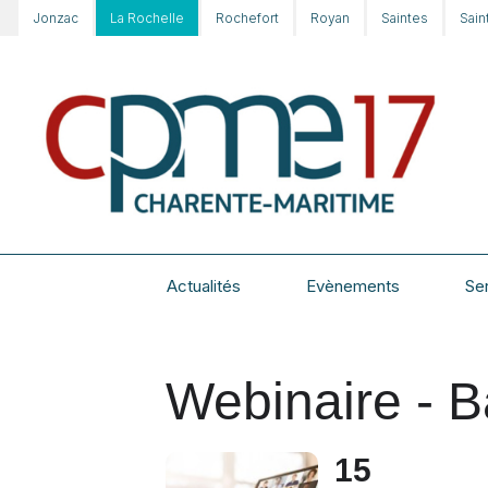
Jonzac
La Rochelle
Rochefort
Royan
Saintes
Sain
Actualités
Evènements
Se
Webinaire - 
15