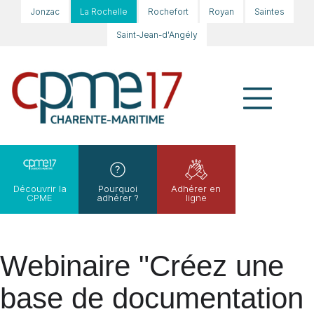
Jonzac
La Rochelle
Rochefort
Royan
Saintes
Saint-Jean-d'Angély
Découvrir la
Pourquoi
Adhérer en
CPME
adhérer ?
ligne
Webinaire "Créez une
base de documentation