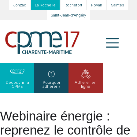
Jonzac
La Rochelle
Rochefort
Royan
Saintes
Saint-Jean-d'Angély
Découvrir la
Pourquoi
Adhérer en
CPME
adhérer ?
ligne
Webinaire énergie :
reprenez le contrôle de