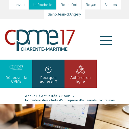
Jonzac
La Rochelle
Rochefort
Royan
Saintes
Saint-Jean-d'Angély
Découvrir la
Pourquoi
Adhérer en
CPME
adhérer ?
ligne
Accueil
/
Actualités
/
Social
/
Formation des chefs d’entreprise d’artisanale : votre avis...