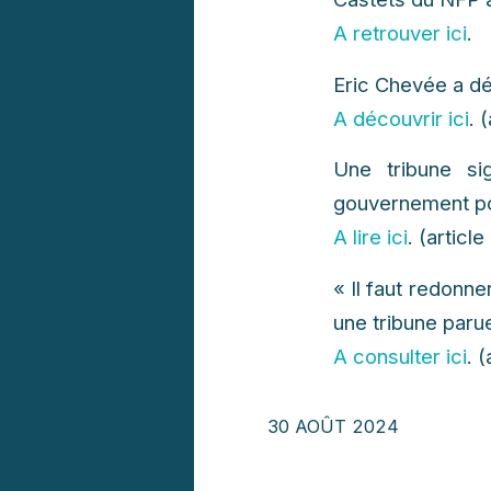
A retrouver ici
.
Eric Chevée a dé
A découvrir ici
. 
Une tribune si
gouvernement po
A lire ici
. (artic
« Il faut redonn
une tribune paru
A consulter ici
. 
30 AOÛT 2024