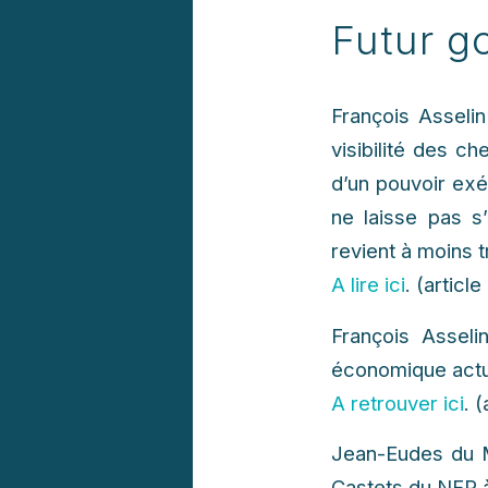
Futur g
François Asseli
visibilité des c
d’un pouvoir exéc
ne laisse pas s
revient à moins t
A lire ici
. (artic
François Asseli
économique actu
A retrouver ici
. 
Jean-Eudes du M
Castets du NFP 