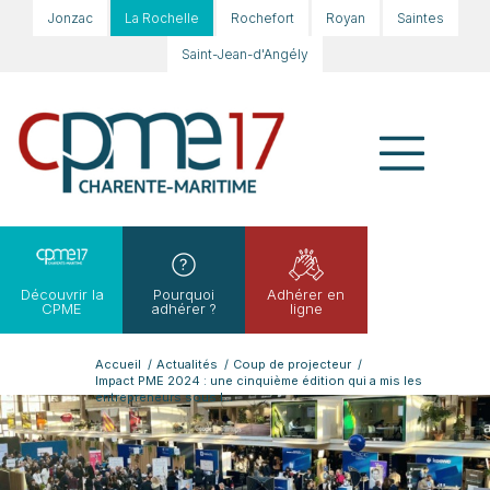
Jonzac
La Rochelle
Rochefort
Royan
Saintes
Saint-Jean-d'Angély
Découvrir la
Pourquoi
Adhérer en
CPME
adhérer ?
ligne
Accueil
/
Actualités
/
Coup de projecteur
/
Impact PME 2024 : une cinquième édition qui a mis les
entrepreneurs sous l...