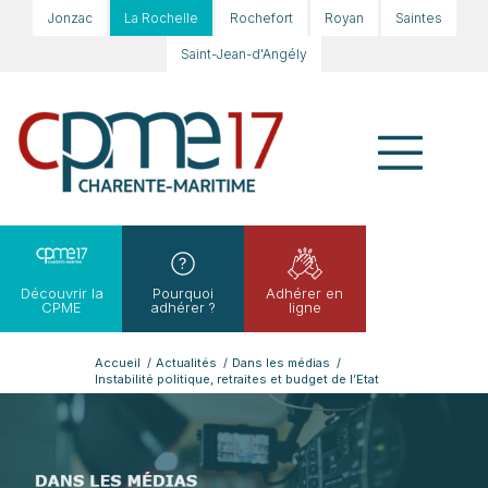
Jonzac
La Rochelle
Rochefort
Royan
Saintes
Saint-Jean-d'Angély
Découvrir la
Pourquoi
Adhérer en
CPME
adhérer ?
ligne
Accueil
/
Actualités
/
Dans les médias
/
Instabilité politique, retraites et budget de l’Etat