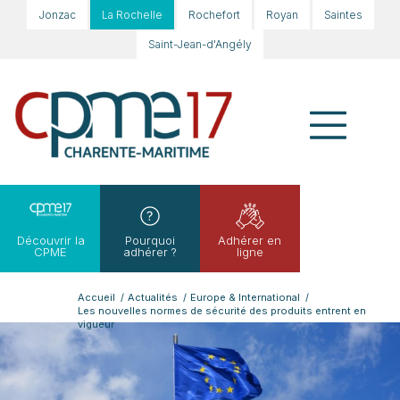
Jonzac
La Rochelle
Rochefort
Royan
Saintes
Saint-Jean-d'Angély
Découvrir la
Pourquoi
Adhérer en
CPME
adhérer ?
ligne
Accueil
/
Actualités
/
Europe & International
/
Les nouvelles normes de sécurité des produits entrent en
vigueur