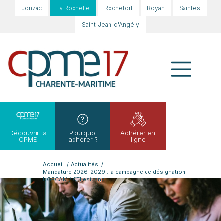
Jonzac
La Rochelle
Rochefort
Royan
Saintes
Saint-Jean-d'Angély
Découvrir la
Pourquoi
Adhérer en
CPME
adhérer ?
ligne
Accueil
/
Actualités
/
Mandature 2026-2029 : la campagne de désignation
UGECAM / CTI est lanc...