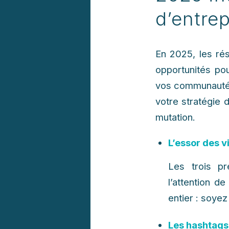
d’entrep
En 2025, les rés
opportunités pou
vos communautés
votre stratégie 
mutation.
L’essor des v
Les trois pr
l’attention d
entier : soyez 
Les hashtags