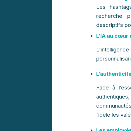
Les hashtags
recherche p
descriptifs po
L’IA au cœur 
L’intelligenc
personnalisan
L’authenticit
​​​​​​​Face à
authentiques, 
communautés,
fidèle les val
Les employé