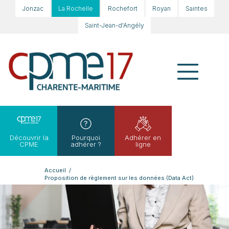
Jonzac
La Rochelle
Rochefort
Royan
Saintes
Saint-Jean-d'Angély
Découvrir la
Pourquoi
Adhérer en
CPME
adhérer ?
ligne
Accueil
/
Proposition de règlement sur les données (Data Act)