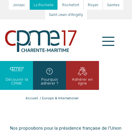
Jonzac
La Rochelle
Rochefort
Royan
Saintes
Saint-Jean-d'Angély
Découvrir la
Pourquoi
Adhérer en
CPME
adhérer ?
ligne
Accueil
/
Europe & International
Nos propositions pour la présidence française de l’Union