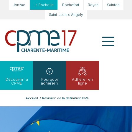
Jonzac
La Rochelle
Rochefort
Royan
Saintes
Saint-Jean-d'Angély
Découvrir la
Pourquoi
Adhérer en
CPME
adhérer ?
ligne
Accueil
/
Révision de la définition PME