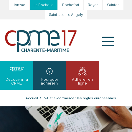
Jonzac
La Rochelle
Rochefort
Royan
Saintes
Saint-Jean-d'Angély
Découvrir la
Pourquoi
Adhérer en
CPME
adhérer ?
ligne
Accueil
/
TVA et e-commerce : les règles européennes