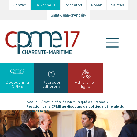
Jonzac
La Rochelle
Rochefort
Royan
Saintes
Saint-Jean-d'Angély
Découvrir la
Pourquoi
Adhérer en
CPME
adhérer ?
ligne
Accueil
/
Actualités
/
Communiqué de Presse
/
Réaction de la CPME au discours de politique générale du
Premier minis...