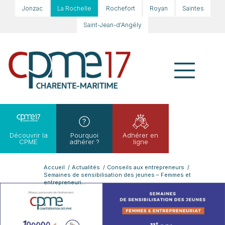
Jonzac
La Rochelle
Rochefort
Royan
Saintes
Saint-Jean-d'Angély
Découvrir la
Pourquoi
Adhérer en
CPME
adhérer ?
ligne
Accueil
/
Actualités
/
Conseils aux entrepreneurs
/
Semaines de sensibilisation des jeunes – Femmes et
entrepreneuri...