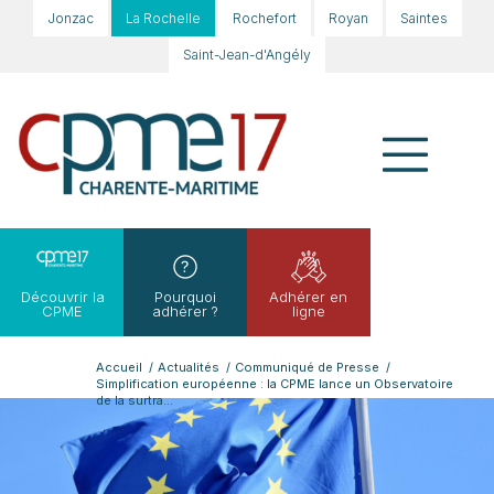
Jonzac
La Rochelle
Rochefort
Royan
Saintes
Saint-Jean-d'Angély
Découvrir la
Pourquoi
Adhérer en
CPME
adhérer ?
ligne
Accueil
/
Actualités
/
Communiqué de Presse
/
Simplification européenne : la CPME lance un Observatoire
de la surtra...