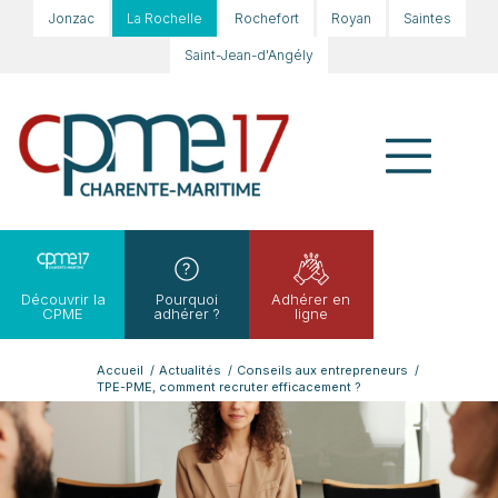
Jonzac
La Rochelle
Rochefort
Royan
Saintes
Saint-Jean-d'Angély
Découvrir la
Pourquoi
Adhérer en
CPME
adhérer ?
ligne
Accueil
/
Actualités
/
Conseils aux entrepreneurs
/
TPE-PME, comment recruter efficacement ?