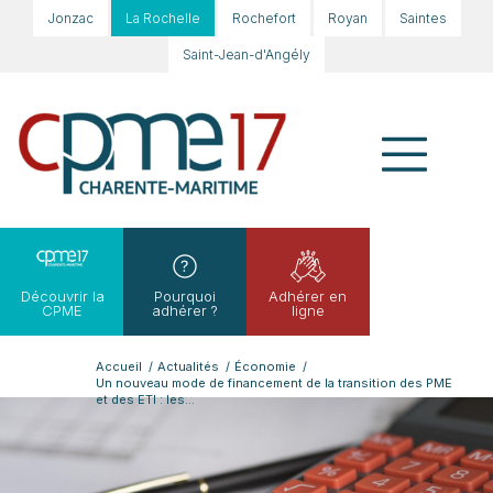
Jonzac
La Rochelle
Rochefort
Royan
Saintes
Saint-Jean-d'Angély
Découvrir la
Pourquoi
Adhérer en
CPME
adhérer ?
ligne
Accueil
/
Actualités
/
Économie
/
Un nouveau mode de financement de la transition des PME
et des ETI : les...