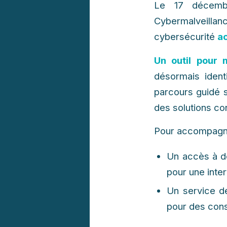
Le 17 décembre
Cybermalveillan
cybersécurité
ac
Un outil pour 
désormais ident
parcours guidé s
des solutions co
Pour accompagner
Un accès à de
pour une inter
Un service de
pour des cons