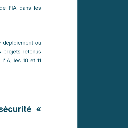
 de l’IA dans les
e déploiement ou
s projets retenus
’IA, les 10 et 11
écurité «