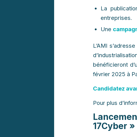
La publicati
entreprises.
Une
campagn
L’AMI s’adresse
d’industrialisat
bénéficieront d
février 2025 à Pa
Candidatez avan
Pour plus d’info
Lancement
17Cyber »