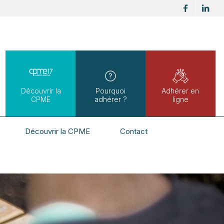
Découvrir la
Pourquoi
Adhérer en
CPME
adhérer ?
ligne
Découvrir la CPME
Contact