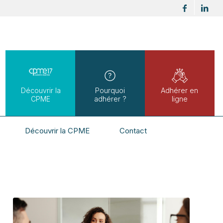
Découvrir la
Pourquoi
Adhérer en
CPME
adhérer ?
ligne
Découvrir la CPME
Contact