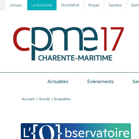
Jonzac
La Rochelle
Rochefort
Royan
Saintes
Sain
Actualités
Evènements
Se
Accueil
/
Social
/
Enquêtes